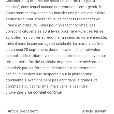
Considérant que la Meuse serait un « territoire » pauvre et
délaissé, dans lequel aucune contestation n’emergerait, le
gouvernement envisagait d’y installer une poubelle nucléaire
souterraine pour stocker tous les déchets radioactifs de
France et d’ailleurs. Hélas pour nos technocrates, des
collectifs citoyens se sont levés pour faire vivre ces terres
agricoles, les cultiver et redonner un sens au vivre ensemble,
mêlant dans la joie partage et solidarité. La marche du futur
du samedi 20 septembre, démonstration de la motivation
des collectifs militants venus des quatre coins du pays pour
refuser cette fatalité nucléaire imposée, a été sévèrement
encadrée par les forces du désordre. La contestation
pacifique est devenue suspecte pour la ploutocratie
dominante. L’avenir ne sera pas écrit dans le grand livre
comptable du capitalisme, mais dans le désir des
citoyen(ne)s.
Le combat continue !
Navigation
←
Article précédent
Article suivant
→