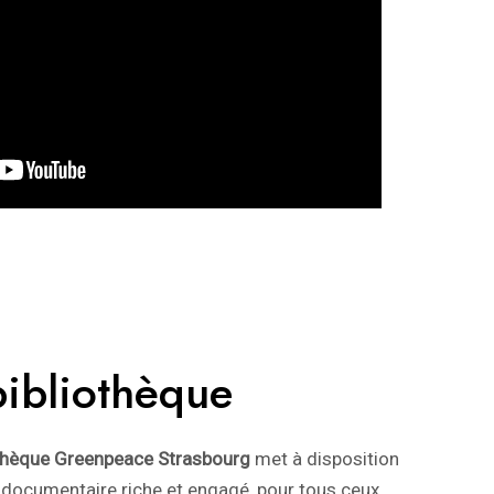
bibliothèque
othèque Greenpeace Strasbourg
met à disposition
 documentaire riche et engagé, pour tous ceux