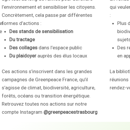
l’environnement et sensibiliser les citoyens.
qui veule
Concrètement, cela passe par différentes
:
un
formes d’actions :
Plus d
e
Des stands de sensibilisation
biodiv
Du tractage
sujet
Des collages
dans l’espace public
Des r
Du plaidoyer
auprès des élus locaux
en ap
Ces actions s’inscrivent dans les grandes
La biblio
campagnes de
Greenpeace France
, qu’il
réunions 
s’agisse de climat, biodiversité, agriculture,
rendez-v
forêts, océans ou transition énergétique.
Retrouvez toutes nos actions sur notre
compte Instagram
@greenpeacestrasbourg